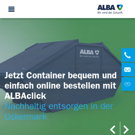
Jetzt Container bequem und
einfach online bestellen mit
ALBAclick
Vom Abfall zum
–
Rohstoff
Unsere Leistung für die
Nachhaltig entsorgen in der
Uckermark
Uckermark